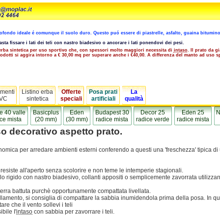
ttofondo ideale é comunque il suolo duro. Questo puó essere di piastrelle, asfalto, guaina bitumin
ta fissare i lati dei teli con nastro biadesivo o ancorare i lati ponendovi dei pesi.
erba sintetica per uso sportivo che, con spessori molto maggiori necessita di
intaso
. Il prato da 
 prodotti si aggira intorno a € 30,00 mq per superare anche i €40,00. A differenza del manto ad uso 
menti
Listino erba
Offerte
Posa prati
La
VC
sintetica
speciali
artificiali
qualità
e 40 valle
Basicplus
Eden
Budapest 30
Decor 25
Eden 25
N
ce mista
(20 mm)
(30 mm)
radice mista
radice verde
radice mista
o decorativo aspetto prato.
onomica per arredare ambienti esterni conferendo a questi una 'freschezza' tipica d
resiste all'aperto senza scolorire e non teme le intemperie stagionali.
olo rigido con nastro biadesivo, collanti appositi o semplicemente zavorrata utilizza
terra battuta purchè opportunamente compattata livellata.
vellamento, si consiglia di compattare la sabbia inumidendola prima della posa. In qu
tare che il vento sollevi i teli
bile I'
intaso
con sabbia per zavorrare i teli.