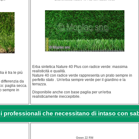
Erba sintetica Nature 40 Plus con radice verde: massima
realisticità e qualità.
ia è tra le più
Nature 40 con radice verde rappresenta un prato sempre in
perfetto stato . Un'erba sempre verde per il giardino e la
 differenzia da
terrazza.
co: paglia secca.
o sempre in
Disponibile anche con base paglia per un'erba
realisticamente ineccepibile.
tici professionali che necessitano di intaso con sa
Green 22 RM