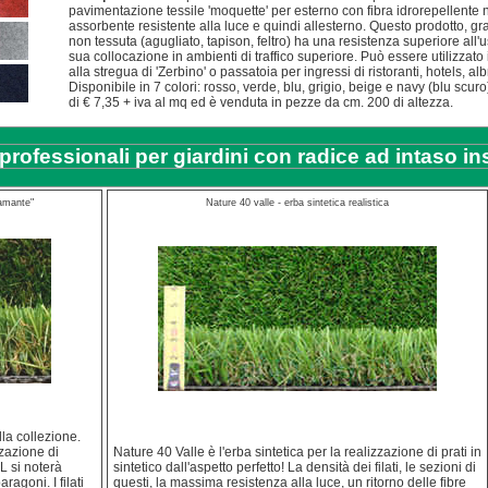
pavimentazione tessile 'moquette' per esterno con fibra idrorepellente 
assorbente resistente alla luce e quindi allesterno. Questo prodotto, gra
non tessuta (agugliato, tapison, feltro) ha una resistenza superiore all'u
sua collocazione in ambienti di traffico superiore. Può essere utilizzato 
alla stregua di 'Zerbino' o passatoia per ingressi di ristoranti, hotels, alb
Disponibile in 7 colori: rosso, verde, blu, grigio, beige e navy (blu scur
di € 7,35 + iva al mq ed è venduta in pezze da cm. 200 di altezza.
i professionali per giardini con radice ad intaso in
iamante"
Nature 40 valle - erba sintetica realistica
la collezione.
zzazione di
Nature 40 Valle è l'erba sintetica per la realizzazione di prati in
L si noterà
sintetico dall'aspetto perfetto! La densità dei filati, le sezioni di
ragoni. I filati
questi, la massima resistenza alla luce, un ritorno delle fibre