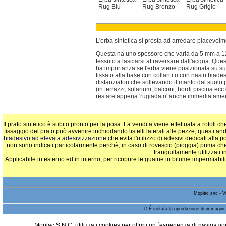
Rug Blu
Rug Bronzo
Rug Grigio
L'erba sintetica si presta ad arredare piacevolm
Questa ha uno spessore che varia da 5 mm a 12 mm
tessuto a lasciarsi attraversare dall'acqua. Ques
ha importanza se l'erba viene posizionata su suo
fissato alla base con collanti o con nastri biades
distanziatori che sollevando il manto dal suolo
(in terrazzi, solarium, balconi, bordi piscina ec
restare appena 'rugiadato' anche immediatame
Il prato sintetico è subito pronto per la posa. La vendita viene effettuata a rotoli
fissaggio del prato può avvenire inchiodando listelli laterali alle pezze, questi and
biadesivo ad elevata adesivizzazione
che evita l'utilizzo di adesivi dedicati alla
non sono indicati particolarmente perchè, in caso di rovescio (pioggia) prima che
tranquillamente utilizzati 
Applicabile in esterno ed in interno, per ricoprire le guaine in bitume impermiabilizz
Moplac snc - V
© É vietata la riproduzione di immagini 
Moplac S.N.C. utilizza i cookies per offrirti un ´esperienza di navigazi