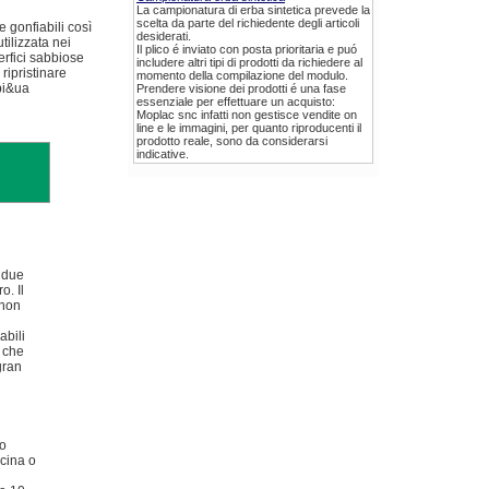
La campionatura di erba sintetica
prevede la
scelta da parte del richiedente degli articoli
e gonfiabili così
desiderati.
tilizzata nei
Il plico é inviato con posta prioritaria e puó
erfici sabbiose
includere altri tipi di prodotti da richiedere al
ripristinare
momento della compilazione del modulo.
 pi&ua
Prendere visione dei prodotti é una fase
essenziale per effettuare un acquisto:
Moplac snc infatti non gestisce vendite on
line e le immagini, per quanto riproducenti il
prodotto reale, sono da considerarsi
indicative.
 due
o. Il
 non
abili
 che
gran
io
scina o