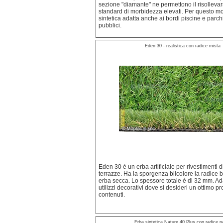
sezione "diamante" ne permettono il risollev
standard di morbidezza elevati. Per questo mo
sintetica adatta anche ai bordi piscine e parchi
pubblici.
Eden 30 - realistica con radice mista
Eden 30 è un erba artificiale per rivestimenti d
terrazze. Ha la sporgenza bilcolore la radice 
erba secca. Lo spessore totale è di 32 mm. Adat
utilizzi decorativi dove si desideri un ottimo pr
contenuti.
Erba sintetica Nature 40 Plus con radice p