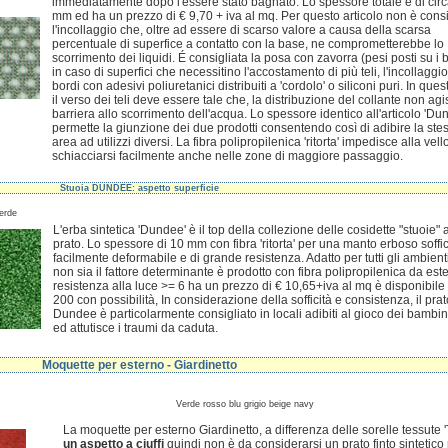
immediatamente dopo l'essere stato bagnato. Lo spessore totale è di cir
mm ed ha un prezzo di € 9,70 + iva al mq. Per questo articolo non è consi
l'incollaggio che, oltre ad essere di scarso valore a causa della scarsa
percentuale di superfice a contatto con la base, ne comprometterebbe lo
scorrimento dei liquidi. É consigliata la posa con zavorra (pesi posti su i b
in caso di superfici che necessitino l'accostamento di più teli, l'incollaggio
bordi con adesivi poliuretanici distribuiti a 'cordolo' o siliconi puri. In que
il verso dei teli deve essere tale che, la distribuzione del collante non ag
barriera allo scorrimento dell'acqua. Lo spessore identico all'articolo 'Du
permette la giunzione dei due prodotti consentendo così di adibire la ste
area ad utilizzi diversi. La fibra polipropilenica 'ritorta' impedisce alla vell
schiacciarsi facilmente anche nelle zone di maggiore passaggio.
Stuoia DUNDEE: aspetto superficie
erde
L'erba sintetica 'Dundee' è il top della collezione delle cosidette "stuoie"
prato. Lo spessore di 10 mm con fibra 'ritorta' per una manto erboso soffi
facilmente deformabile e di grande resistenza. Adatto per tutti gli ambienti
non sia il fattore determinante è prodotto con fibra polipropilenica da es
resistenza alla luce >= 6 ha un prezzo di € 10,65+iva al mq è disponibile 
200 con possibilità, In considerazione della sofficità e consistenza, il prat
Dundee è particolarmente consigliato in locali adibiti al gioco dei bambi
ed attutisce i traumi da caduta.
Moquette per esterno - Giardinetto
Verde rosso blu grigio beige navy
La moquette per esterno Giardinetto, a differenza delle sorelle tessute 
un aspetto a ciuffi
quindi non è da considerarsi un prato finto sintetic