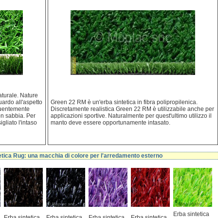
aturale. Nature
uardo all'aspetto
Green 22 RM è un'erba sintetica in fibra polipropilenica.
equentemente
Discretamente realistica Green 22 RM è utilizzabile anche per
on sabbia. Per
applicazioni sportive. Naturalmente per quest'ultimo utilizzo il
gliato l'intaso
manto deve essere opportunamente intasato.
etica Rug: una macchia di colore per l'arredamento esterno
Erba sintetica
Erba sintetica
Erba sintetica
Erba sintetica
Erba sintetica