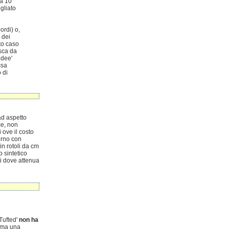
ca 10
gliato
ordi) o,
 dei
sto caso
isca da
ndee'
ssa
o di
 ad aspetto
ce, non
 ove il costo
terno con
in rotoli da cm
o sintetico
ni dove attenua
'Tufted'
non ha
o ma una