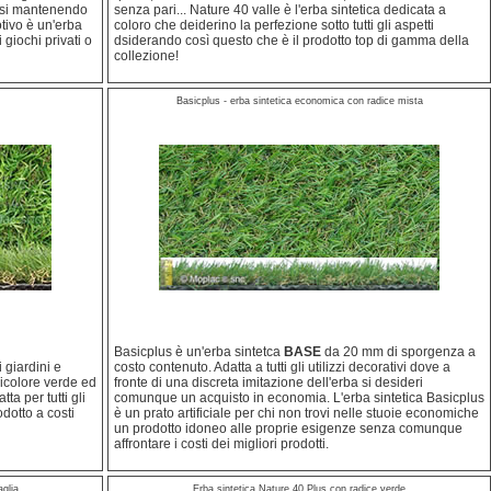
arsi mantenendo
senza pari... Nature 40 valle è l'erba sintetica dedicata a
tivo è un'erba
coloro che deiderino la perfezione sotto tutti gli aspetti
 giochi privati o
dsiderando così questo che è il prodotto top di gamma della
collezione!
Basicplus - erba sintetica economica con radice mista
Basicplus è un'erba sintetca
BASE
da 20 mm di sporgenza a
i giardini e
costo contenuto. Adatta a tutti gli utilizzi decorativi dove a
bicolore verde ed
fronte di una discreta imitazione dell'erba si desideri
ta per tutti gli
comunque un acquisto in economia. L'erba sintetica Basicplus
odotto a costi
è un prato artificiale per chi non trovi nelle stuoie economiche
un prodotto idoneo alle proprie esigenze senza comunque
affrontare i costi dei migliori prodotti.
aglia
Erba sintetica Nature 40 Plus con radice verde