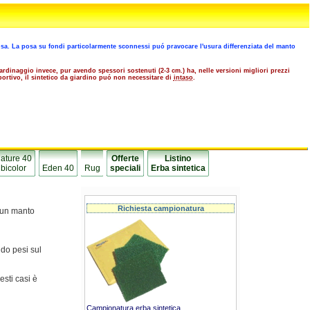
osa. La posa su fondi particolarmente sconnessi puó pravocare l'usura differenziata del manto
giardinaggio invece, pur avendo spessori sostenuti (2-3 cm.) ha, nelle versioni migliori prezzi
sportivo, il sintetico da giardino puó non necessitare di
intaso
.
ature 40
Offerte
Listino
bicolor
Eden 40
Rug
speciali
Erba sintetica
Richiesta campionatura
i un manto
ndo pesi sul
esti casi è
Campionatura erba sintetica