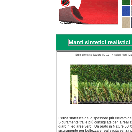
Manti sintetici realistic
Erba sintetica Nature 50 XL - 4 colori filati "D
L'erba sintetuca dallo spessore più elevato del
Sicuramente tra le più consigliate per la reali
giardini ed aree verdi. Un prato in Nature 50 X
sicuramente per bellezza e realisticità senza pa