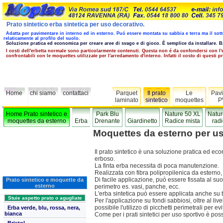
Prato sintetico erba sintetica per uso decorativo.
Adatta per pavimentare in interno ed in esterno. Puó essere montata su sabbia e terra ma il so
relaticamente al profilo del suolo.
Soluzione pratica ed economica per creare aree di svago e di gioco. È semplice da installare. Bas
I costi dell'erbetta normale sono particolarmente contenuti. Questa non é da confondersi con l'
confrontabili con le moquettes utilizzate per l'arredamento d'interno. Infatti il costo di questi
Home
chi siamo
contattaci
Parquet
Il prato
Le
Pavi
laminato
sintetico
moquettes
P
Home Prato sintetico e
Park Blu
Nature 50 XL
Natur
moquettes da esterno
Erba
Drenante
Giardinetto
Radice mista
radi
Moquettes da esterno per us
Il prato sintetico è una soluzione pratica ed ec
erboso.
La finta erba necessita di poca manutenzione.
Realizzata con fibra polipropilenica da esterno, 
Di facile applicazione, può essere fissata al su
Prato sintetico e moquette da
esterno
perimetro es. vasi, panche, ecc.
L'erba sintetica può essere applicata anche su 
Stuie aspetto prato o agugliate
Per l'applicazione su fondi sabbiosi, oltre al li
possibile l'utilizzo di picchetti perimetrali per evi
Erba verde, blu, rossa, nera,
bianca
Come per i prati sintetici per uso sportivo è possi