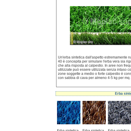
Un'erba sintetica dall'aspetto estremamente n
40 è concepita per simulare l'erba vera sia rig
che alla risposta al calpestio. In aree non fr
utilizzate può essere utilizzata senza intaso c
zone soggette a medio o forte calpestio è consi
con sabbia di cava per almeno 4-5 kg per mq.
Erba sint
Erba sintetica
Erba sintetica
Erba sintetica