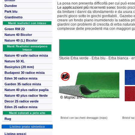
Bristol
La posa non presenta difficoltà per cui può esse
Dundee
Le applicazioni più ricorrenti sono:
bordo piscin
da limitare i danni da sfondamento e da usura c
Park blu
parchi gioco sotto in giochi gonfiabili.. Gazebo 
Giardinetto
creare un fondo piano inumidendo la sabbia prima
Manti realistici con intaso
giardini con problemi di crescita di erba natur
complesse delle precedenti ma con maggiori gar
Green RM 22
Nature 40 Bicolor
Nature 40 (L) Bicolor
Manti Realistici senza/poco
intaso
Nature 40 valle radice mista
Stuoie Erba verde - Erba blu - Erba bianca - er
Nature 50 XL
Basicplus (20 mm)
Budapest 30 radice mista
Eden 30 radice mista
Garden 35 radice mista
Nature 40 plus radice paglia
Nature 40 plus radice
Verde
Decor 25 radice verde
Eden 25 radice mista
Manti colorati a pelo alto
Bristol con tacchetti drenaggio (nops)
Bristol ta
Rug
Listino prato sintetico
Listino prezzi