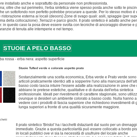
re installato anche e soprattutto da personale non professionista.
a; oltre che sul perimetro, l'erba sintetica viene spesso posta anche sotto le piscin
he un sottofondo non perfetto potrebbe procurare a queste. Per lo stesso motivo é u
e ristorazione esterna ai locali (deoors) Zone di svago quali: asili, spiaggie (per sup
 della collocazione) ,Terrazzi e parco giochi. Il prato sintetico é adatto anche per 
ale: in questo caso la posa deve essere svolta con tecniche di ancoraggio diverse e
anzie di tenuta alle intemperie e nel tempo.
STUOIE A PELO BASSO
ba rossa - erba nera: aspetto superficie
Stuoie Tufted verde e colorate aspetto prato
Sostanzialmente una scelta economica, Erba verde e Prato verde sono
articoli praticamente identici atti a sopperire l'uno alla mancanza dell'altr
basso costo lascia intuire l'essere adatte alla realizzazione in aree che
abbiano le pretese estetiche, qualitative e di durata dell'erba sintetica
professionale. Ideati per rivestimenti di carattere stagionale, sono utilizz
ovunque si desideri un ambiente colorato a basso costo. Nulla hanno a
vedere con i prodotti di fascia superiore che richiedono investimenti di 
lunga superiori a fronte di una qualità sicuramente maggiore.
cchetti
Il prato sintetico 'Bristol' ha i tacchetti dstazianti dal suolo per un drenagg
immediato. Grazie a questa particolarità può essere collocato a bordo pi
in locali pubblici ove vi sia la necessità di usufruire del locale anche