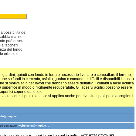
a possibilità del
e sabbia ma, non
prato può essere
ia tacchetti
enza del fondo
nto erboso di
iardini, quindi con fondo in terra è necessario livellare e compattare il terreno; il
ione su fondi in cemento, asfalto, guaina o comunque difficili è disponibili il nastro
e si motiva solo per lavori che debbano essere definitivi. I collanti a base acrilica
 superfice in modo difficilmente recuperabile. Gli adesivi acrilici possono essere
uperfici coperte da tettoie.
ti a crescere. Il prato sintetico si applica anche per rivestire spazi poco accoglienti
info@moplac.it
ioni contattate:
webmaster@moplac.it
.
nostra cookie policy. Leggi la nostra
cookie policy
.
ACCETTA COOKIES!