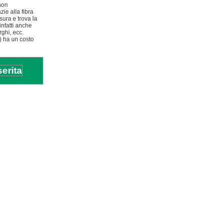
non
zie alla fibra
sura e trova la
infatti anche
rghi, ecc.
o) ha un costo
serita