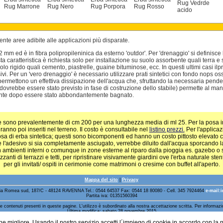
Rug Vedrde
Rug Marrone
Rug Nero
Rug Porpora
Rug Rosso
acido
ente aree adibite alle applicazioni più disparate.
 ed è in fibra polipropileninica da esterno 'outdor'. Per 'drenaggio' si definisce l
ta caratteristica è richiesta solo per installazione su suolo assorbente quali terra 
lo rigido quali cemento, piastrelle, guaine bituminose, ecc. In questi ultimi casi il
ivi. Per un 'vero drenaggio' è necessario utilizzare prati sintetici con fondo nops oss
 permettono un effettiva dissipazione dell'acqua che, sfruttando la necessaria pend
c.dovrebbe essere stato previsto in fase di costruzione dello stabile) permette al ma
nte dopo essere stato abbondantemente bagnato.
 che sono prevalentemente di cm 200 per una lunghezza media di ml 25. Per la posa in g
ranno poi inseriti nel terreno. Il costo è consultabile nel
listino prezzi.
Per l'applicaz
 posa di erba sintetica; questi sono bicomponenti ed hanno un costo pittosto elevato ch
 l'adesivo si sia completamente asciugato, verrebbe diluito dall'acqua sporcando la
in ambienti interni o comunque in zone esterne al riparo dalla pioggia es. gazebo o s
anti di terrazzi e tetti, per ripristinare visivamente giardini ove l'erba naturale sten
per gli invitati/ ospiti in cerimonie come matrimoni o cresime con buffet all'aperto.
Mappa del sito
|
Privacy
ia Romea sud, 187/C - 48124 RAVENNA Tel.: 0544 64537 Fax: 0544 18 80080 - Cell. 345 7924464
e-mail:
Partita iva: 01351560394
e contenuti presenti in queste pagine. L'utilizzo è subordinato alla nostra accettazione scritta. Per informaz
Ultima modifica: sabato 28 novembre 2015
3.236.763 visite
visualizzate 6.529.938 pagine
pagina visualizzata 290.978 volte
one migliore. Usando il nostro servizio accetti l´impiego di cookie in accordo con la 