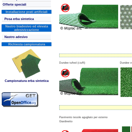
Offerte speciali
Installazione prati artificiali
Posa erba sintetica
Nastro biadesivo ed elevata
adesivizzazione
Nastro adesivo
Richiesta campionatura
Dundee tufted (ciuffi)
Dundee v
Campionatura erba sintetica
Pavimento tessile agugliato per esterno
Giardinetto