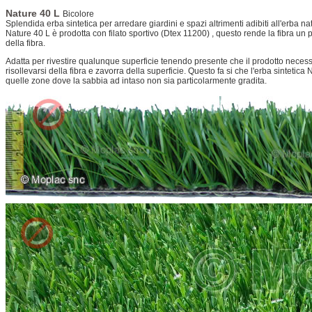
Nature 40 L
Bicolore
Splendida erba sintetica per arredare giardini e spazi altrimenti adibiti all'erba na
Nature 40 L è prodotta con filato sportivo (Dtex 11200) , questo rende la fibra un
della fibra.
Adatta per rivestire qualunque superficie tenendo presente che il prodotto necess
risollevarsi della fibra e zavorra della superficie. Questo fa si che l'erba sintetic
quelle zone dove la sabbia ad intaso non sia particolarmente gradita.