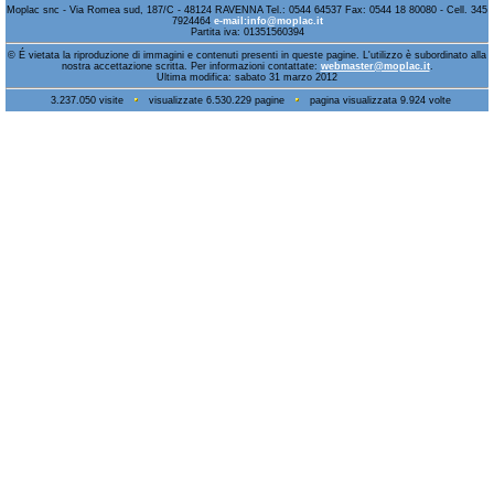
Moplac snc - Via Romea sud, 187/C - 48124 RAVENNA Tel.: 0544 64537 Fax: 0544 18 80080 - Cell. 345
7924464
e-mail:info@moplac.it
Partita iva: 01351560394
© É vietata la riproduzione di immagini e contenuti presenti in queste pagine. L'utilizzo è subordinato alla
nostra accettazione scritta. Per informazioni contattate:
webmaster@moplac.it
.
Ultima modifica: sabato 31 marzo 2012
3.237.050 visite
visualizzate 6.530.229 pagine
pagina visualizzata 9.924 volte