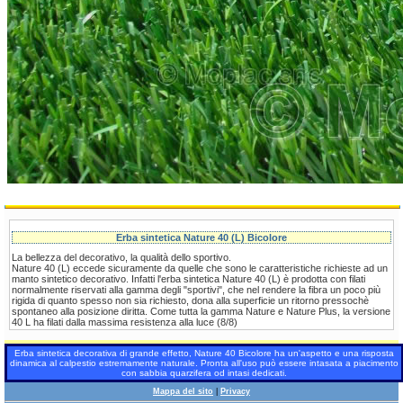
Erba sintetica Nature 40 (L) Bicolore
La bellezza del decorativo, la qualità dello sportivo.
Nature 40 (L) eccede sicuramente da quelle che sono le caratteristiche richieste ad un
manto sintetico decorativo. Infatti l'erba sintetica Nature 40 (L) è prodotta con filati
normalmente riservati alla gamma degli "sportivi", che nel rendere la fibra un poco più
rigida di quanto spesso non sia richiesto, dona alla superficie un ritorno pressochè
spontaneo alla posizione diritta. Come tutta la gamma Nature e Nature Plus, la versione
40 L ha filati dalla massima resistenza alla luce (8/8)
Erba sintetica decorativa di grande effetto, Nature 40 Bicolore ha un'aspetto e una risposta
dinamica al calpestio estremamente naturale. Pronta all'uso può essere intasata a piacimento
con sabbia quarzifera od intasi dedicati.
Mappa del sito
|
Privacy