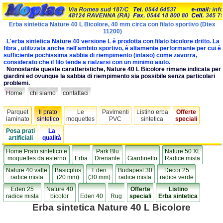
Erba sintetica Nature 40 L Bicolore, 40 mm circa con filato sportivo (Dtex
11200)
L'erba sintetica Nature 40 versione L è prodotta con filato bicolore dritto. La
fibra , utilizzata anche nell'ambito sportivo, è altamente performante per cui è
sufficiente pochissima sabbia di riempimento (intaso) come zavorra,
considerato che il filo tende a rialzarsi con un minimo aiuto.
Nonostante queste caratteristiche, Nature 40 L Bicolore rimane indicata per
giardini ed ovunque la sabbia di riempimento sia possibile senza particolari
problemi.
Home
chi siamo
contattaci
Parquet
Il prato
Le
Pavimenti
Listino erba
Offerte
laminato
sintetico
moquettes
PVC
sintetica
speciali
Posa prati
La
artificiali
qualità
Home Prato sintetico e
Park Blu
Nature 50 XL
moquettes da esterno
Erba
Drenante
Giardinetto
Radice mista
Nature 40 valle
Basicplus
Eden
Budapest 30
Decor 25
radice mista
(20 mm)
(30 mm)
radice mista
radice verde
Eden 25
Nature 40
Offerte
Listino
radice mista
bicolor
Eden 40
Rug
speciali
Erba sintetica
Erba sintetica Nature 40 L Bicolore