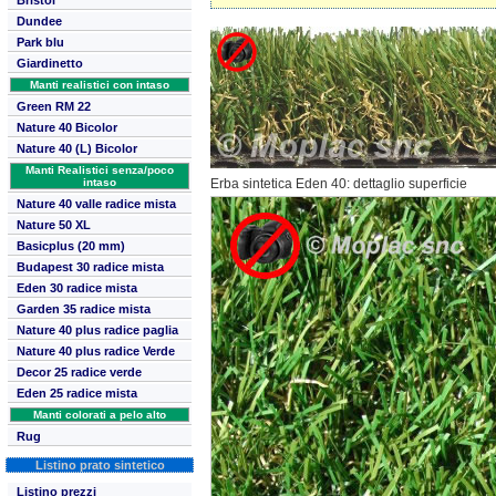
Bristol
Dundee
Park blu
Giardinetto
Manti realistici con intaso
Green RM 22
Nature 40 Bicolor
Nature 40 (L) Bicolor
Manti Realistici senza/poco
Erba sintetica Eden 40: dettaglio superficie
intaso
Nature 40 valle radice mista
Nature 50 XL
Basicplus (20 mm)
Budapest 30 radice mista
Eden 30 radice mista
Garden 35 radice mista
Nature 40 plus radice paglia
Nature 40 plus radice
Verde
Decor 25 radice verde
Eden 25 radice mista
Manti colorati a pelo alto
Rug
Listino prato sintetico
Listino prezzi