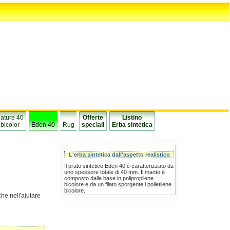
ature 40
Offerte
Listino
bicolor
Eden 40
Rug
speciali
Erba sintetica
L'erba sintetica dall'aspetto realistico
Il prato sintetico Eden 40 è caratterizzato da
uno spessore totale di 40 mm. Il manto è
composto dalla base in polipropilene
bicolore e da un filato sporgente i polietilene
bicolore.
che nell'aiutare