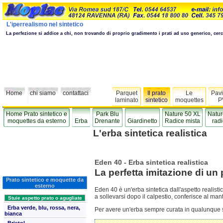
L'iperrealismo nel sintetico
La perfezione si addice a chi, non trovando di proprio gradimento i prati ad uso generico, cerch
Home
chi siamo
contattaci
Parquet
Il prato
Le
Pavi
laminato
sintetico
moquettes
P
Home Prato sintetico e
Park Blu
Nature 50 XL
Natur
moquettes da esterno
Erba
Drenante
Giardinetto
Radice mista
radi
L'erba sintetica realistica
Eden 40 - Erba sintetica realistica
La perfetta imitazione di un 
Prato sintetico e moquette da
esterno
Eden 40 è un'erba sintetica dall'aspetto realistic
a sollevarsi dopo il calpestio, conferisce al mant
Stuie aspetto prato o agugliate
Erba verde, blu, rossa, nera,
Per avere un'erba sempre curata in qualunque 
bianca