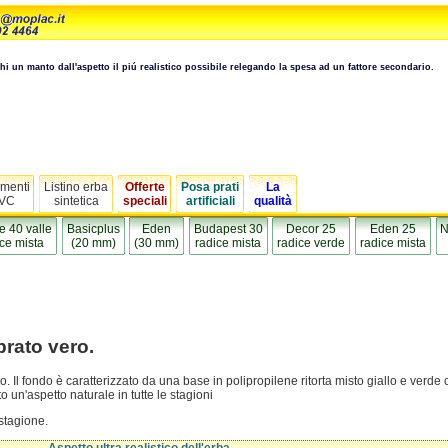
i un manto dall'aspetto il piú realistico possibile relegando la spesa ad un fattore secondario.
menti
Listino erba
Offerte
Posa prati
La
VC
sintetica
speciali
artificiali
qualità
e 40 valle
Basicplus
Eden
Budapest 30
Decor 25
Eden 25
N
ce mista
(20 mm)
(30 mm)
radice mista
radice verde
radice mista
prato vero.
o. Il fondo è caratterizzato da una base in polipropilene ritorta misto giallo e verde 
o un'aspetto naturale in tutte le stagioni
stagione.