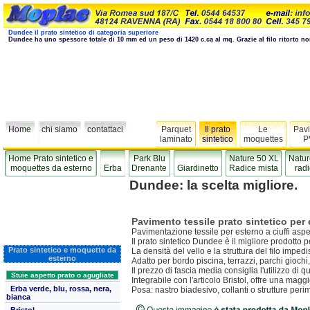
Dundee il prato sintetico di categoria superiore
Dundee ha uno spessore totale di 10 mm ed un peso di 1420 c.ca al mq. Grazie al filo ritorto no
Home
chi siamo
contattaci
Parquet
Il prato
Le
Pavi
laminato
sintetico
moquettes
P
Home Prato sintetico e
Park Blu
Nature 50 XL
Natur
moquettes da esterno
Erba
Drenante
Giardinetto
Radice mista
radi
Dundee: la scelta migliore.
Pavimento tessile prato sintetico per
Pavimentazione tessile per esterno a ciuffi aspe
Il prato sintetico Dundee è il migliore prodotto p
Prato sintetico e moquette da
La densità del vello e la struttura del filo impe
esterno
Adatto per bordo piscina, terrazzi, parchi giochi
Il prezzo di fascia media consiglia l'utilizzo d
Stuie aspetto prato o agugliate
Integrabile con l'articolo Bristol, offre una magg
Erba verde, blu, rossa, nera,
Posa: nastro biadesivo, collanti o strutture perim
bianca