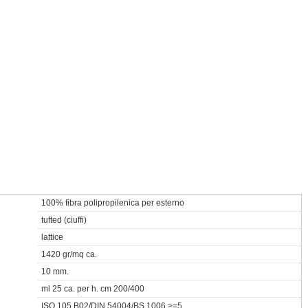
100% fibra polipropilenica per esterno
tufted (ciuffi)
lattice
1420 gr/mq ca.
10 mm.
ml 25 ca. per h. cm 200/400
ISO 105 B02/DIN 54004/BS 1006 >=5