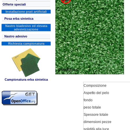
Offerte speciali
Installazione prati artificiali
Posa erba sintetica
Nastro biadesivo ed elevata
adesivizzazione
Nastro adesivo
Richiesta campionatura
Campionatura erba sintetica
Composizione
Aspetto del pelo
fondo
peso totale
Spessore totale
dimensioni pezze
solidità alla luce