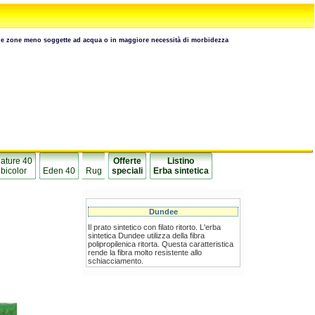
e zone meno soggette ad acqua o in maggiore necessità di morbidezza
ature 40
Offerte
Listino
bicolor
Eden 40
Rug
speciali
Erba sintetica
Dundee
Il prato sintetico con filato ritorto. L'erba
sintetica Dundee utilizza della fibra
polipropilenica ritorta. Questa caratteristica
rende la fibra molto resistente allo
schiacciamento.