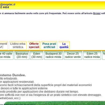
n si ammacca facilmente anche nelle zone più frequentate. Puó essere unito all'articolo
Bristol
nell
menti
Listino erba
Offerte
Posa prati
La
VC
sintetica
speciali
artificiali
qualità
e 40 valle
Basicplus
Eden
Budapest 30
Decor 25
Eden 25
N
ce mista
(20 mm)
(30 mm)
radice mista
radice verde
radice mista
 esterno Dundee.
tto erba/prato.
er applicazioni residenziali.
discono facili schiacciamenti della superficie propri dei materiali economici
, deoors e tutte le applicazioni esterne
i questo prodotto per applicazioni che debbano durare nel tempo.
iore sofficità ove non vi sia l'esigenza di un prato sintetico con elevato drenaggio.
etrali(vasi, ecc.)